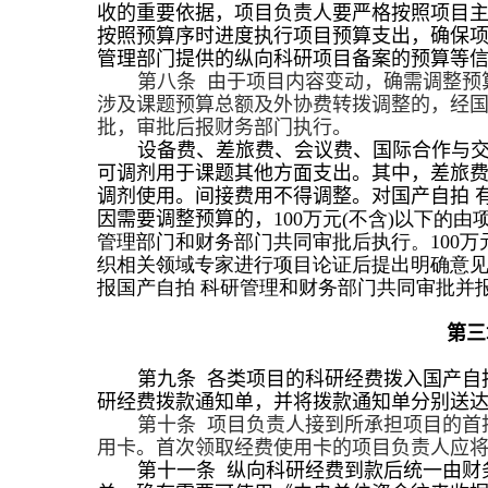
收的重要依据，项目负责人要严格按照项目
按照预算序时进度执行项目预算支出，确保项
管理部门提供的纵向科研项目备案的预算等
第八条 由于项目内容变动，确需调整预
涉及课题预算总额及外协费转拨调整的，经国
批，审批后报财务部门执行。
设备费、差旅费、会议费、国际合作与
可调剂用于课题其他方面支出。其中，差旅
调剂使用。间接费用不得调整。对国产自拍 
因需要调整预算的，
100
万元
(
不含
)
以下的由
管理部门和财务部门共同审批后执行。
100
万
织相关领域专家进行项目论证后提出明确意
报国产自拍 科研管理和财务部门共同审批并
第
第
九
条 各类项目的科研经费拨入国产自
研经费拨款通知单，并将拨款通知单分别送
第十条 项目负责人接到所承担项目的首
用卡。首次领取经费使用卡的项目负责人应
第十
一
条
纵向
科研经费到款后统一由财