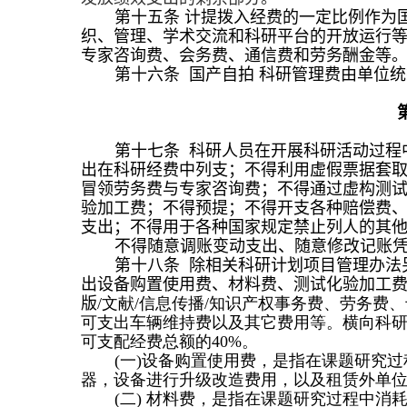
第十
五
条
计提拨入经费的一定比例
作为
织、管理、学术交流和科研平台的开放运行
专家咨询费、会务费、通信费和劳务酬金等
第十
六
条
国产自拍
科研
管理
费
由
单位统
第十
七
条 科研人员在开展科研活动过程
出在科研经费中列支；不得利用虚假票据套
冒领劳务费与专家咨询费；不得通过虚构测
验加工费；不得预提
；
不得开支各种赔偿费
支出；不得用于各种国家规定禁止列人的其
不得随意调账变动支出
、
随意修改记账
第十
八
条 除相关科研计划项目管理办法
出设备购置使用费、材料费、测试化验加工
版
/
文献
/
信息传播
/
知识产权事务费、劳务费、
可支出车辆维持费以及其它费用等。横向科
可支配经费总额的
40%
。
(
一
)
设备购置使用费，是指在课题研究过
器，设备进行升级改造费用，以及租赁外单
(
二
)
材料费，是指在课题研究过程中消