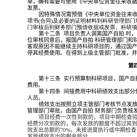
单，确有需要可使用
《
中央单位资金往来收
发票。
因特殊情况需预借
《
中央单位资金往来
项书
(
合同
)
及必要的证明材料到科研管理部门
门审核后到财务部门预借收据
或发票
。科研
第十
二
条 项目负责人调离国产自拍 时
位审核同意后，报国产自拍 科研管理部门和
客观原因不能继续主持科研项目的，
通过国
停其经费使用。在得到上级主管部门批准，
第
第十
三
条 实行预算制科研项目，国产自
费用。
第十
四
条 间接费用中科研绩效支出部分
人员。
绩效支出按照立项主管部门考核节点发
管理部
门
审批，由国产自拍 财务部门负责核
项目经费一次性到款的，项目中期检查
经费分次到款的，每次发放的额度不超过其
效支出总额的
70%
。未按进度执行或中期检查
发放绩效支出的剩余部分。