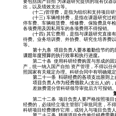
要包括国产自拍 为课题研究提供的现有仪器
出，以及绩效支出等。
(
十二
)
管理费，是指为组织和支持项目研
(
十三
)
车辆维持费，是指在课题研究过
停车费、车辆租赁费、维修费、保险费及年
各项费用及
因私用车的各项费用不得报销
。
(
十
四
)
其它费用，是指与课题研究直接
待费。业务培训费、外协费、研究生培养费
等。
第十
九
条 项目负责人要本着勤俭节约的
课题年度预算的执行效率和执行进度。
第二十条 使用科研经费购置与形成的固
产，统一纳入国产自拍 资产管理，不得以任
照国家有关规定办理。科研合同中有明确规
第二十
一
条 科研经费的各项支出原则上
项目负责人作为经费借款
人
(
支出
人
)
的，
差旅费需分管科研领导审批后方可报销
第二十二条 项目负责人要严格按照项目
经费的，必须经立项主管部门审批同意，不
科研项目经费挪作它用，或转入与项目负责
第二十
三
条 转拨项目合作单位经费需要