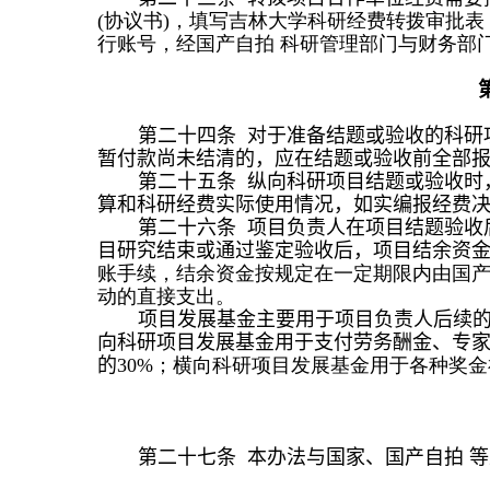
(
协议书
)
，填写吉林大学科研经费转拨审批表
行账号，经国产自拍 科研管理部门与财务部
第
二
十
四
条 对于准备结题或验收的科研
暂付款尚未结清的，应在结题或验收前全部
第
二
十
五
条 纵向科研项目结题或验收时
算和科研经费实际使用情况，如实编
报
经费
第二十
六
条 项目负责人在项目结题验收
目研究结束或通过鉴定验收后，项目结余资金
账手续，结余资金按规定在一定期限内由国产
动的直接支出。
项目发展基金主要用于项目负责人后续
向科研
项目发展基金用于支付劳务酬金、专
的
30%
；横向科研项目发展基金用于各种奖金
第
二十七
条 本办法与国家
、国产自拍 