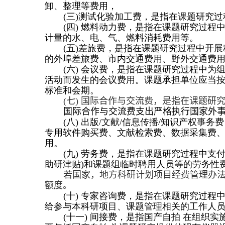
卸、整理等费用，
(
三
)
测试化验加工费，是指在课题研究过
(
四
)
燃料动力费，是指在课题研究过程
计量的水、电、气、燃料消耗费用等。
(
五
)
差旅费，是指在课题研究过程中开展
的外埠差旅费、市内交通费用、野外交通费
(
六
)
会议费，是指在课题研究过程中为
活动而发生的会议费用。课题承担单位应当
标准和会期。
(
七
)
国际合作与交流费，是指在课题研
国际合作与交流费支
出
严格执行国家外
(
八
)
出版
/
文献
/
信息传播
/
知识产权事务费
专用软件购买费、
文
献检索费、数据采集费
用。
(
九
)
劳务费，是指在课题研究过程中支
助研津贴
)
和课题组临时聘用人员等的劳务性
若国家，地方科研计划项目经费管理办
额度。
(
十
)
专家咨询费，是指在课题研究过程
给参与本科研项目、课题管理相关的工作人
(
十一
)
间接费，是指国产自拍 在组织实